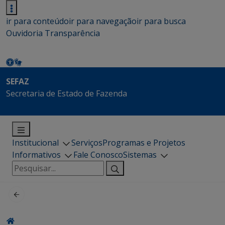
ir para conteúdo
ir para navegação
ir para busca
Ouvidoria
Transparência
SEFAZ
Secretaria de Estado de Fazenda
Institucional
Serviços
Programas e Projetos
Informativos
Fale Conosco
Sistemas
Pesquisar
por: