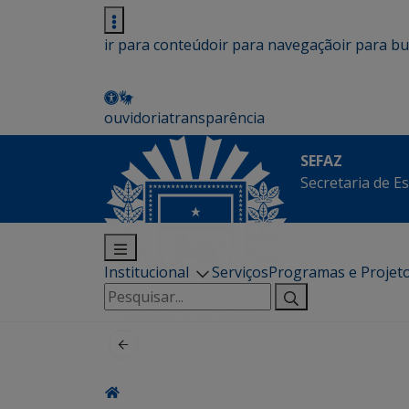
ir para conteúdo
ir para navegação
ir para b
ouvidoria
transparência
SEFAZ
Secretaria de E
Institucional
Serviços
Programas e Projet
Pesquisar
por: