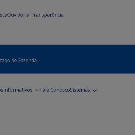
usca
Ouvidoria
Transparência
stado de Fazenda
os
Informativos
Fale Conosco
Sistemas