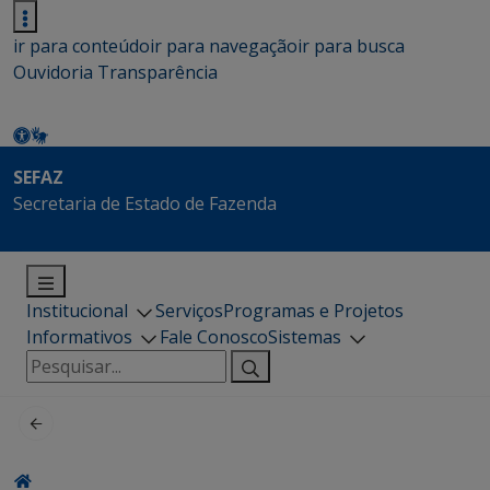
ir para conteúdo
ir para navegação
ir para busca
Ouvidoria
Transparência
SEFAZ
Secretaria de Estado de Fazenda
Institucional
Serviços
Programas e Projetos
Informativos
Fale Conosco
Sistemas
Pesquisar
por: