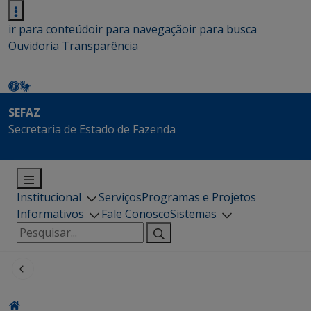
ir para conteúdo
ir para navegação
ir para busca
Ouvidoria
Transparência
SEFAZ
Secretaria de Estado de Fazenda
Institucional
Serviços
Programas e Projetos
Informativos
Fale Conosco
Sistemas
Pesquisar
por: