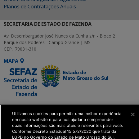
Planos de Contratações Anuais
SECRETARIA DE ESTADO DE FAZENDA
Av. Desembargador José Nunes da Cunha s/n - Bloco 2
Parque dos Poderes - Campo Grande | MS
CEP.: 79031-310
MAPA
SETDIG | Secretaria-
Executiva de
Utilizamos cookies para permitir uma melhor experiência
Transformação Digital
em nosso website e para nos ajudar a compreender
quais informações são mais úteis e relevantes para você.
Conforme Decreto Estadual 15.572/2020 que trata da
get_footer();
LGPD no Governo do Estado de Mato Grosso do Sul.