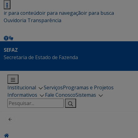
ir para conteúdo
ir para navegação
ir para busca
Ouvidoria
Transparência
SEFAZ
Secretaria de Estado de Fazenda
Institucional
Serviços
Programas e Projetos
Informativos
Fale Conosco
Sistemas
Pesquisar
por: