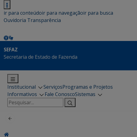
ir para conteúdo
ir para navegação
ir para busca
Ouvidoria
Transparência
SEFAZ
Secretaria de Estado de Fazenda
Institucional
Serviços
Programas e Projetos
Informativos
Fale Conosco
Sistemas
Pesquisar
por: