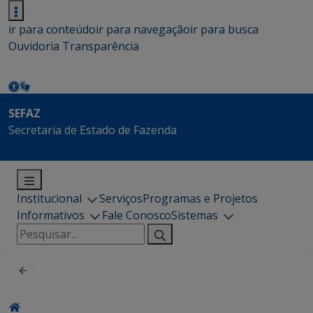
ir para conteúdo
ir para navegação
ir para busca
Ouvidoria
Transparência
SEFAZ
Secretaria de Estado de Fazenda
Institucional
Serviços
Programas e Projetos
Informativos
Fale Conosco
Sistemas
Pesquisar
por: