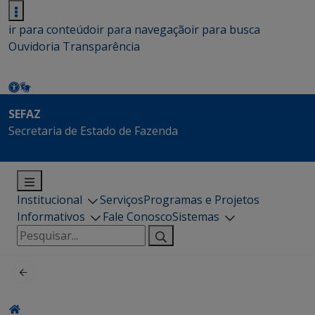
ir para conteúdo
ir para navegação
ir para busca
Ouvidoria
Transparência
SEFAZ
Secretaria de Estado de Fazenda
Institucional
Serviços
Programas e Projetos
Informativos
Fale Conosco
Sistemas
Pesquisar
por: