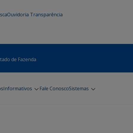
usca
Ouvidoria
Transparência
stado de Fazenda
os
Informativos
Fale Conosco
Sistemas