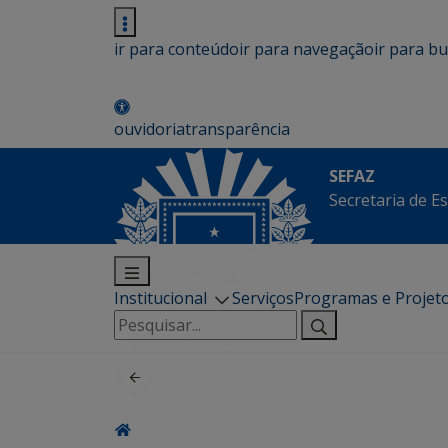
ir para conteúdo
ir para navegação
ir para b
ouvidoria
transparência
SEFAZ
Secretaria de E
Institucional
Serviços
Programas e Projet
Pesquisar
por: