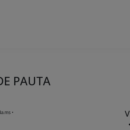
DE PAUTA
V
a.ms •