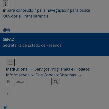
ir para conteúdo
ir para navegação
ir para busca
Ouvidoria
Transparência
SEFAZ
Secretaria de Estado de Fazenda
Institucional
Serviços
Programas e Projetos
Informativos
Fale Conosco
Sistemas
Pesquisar
por: