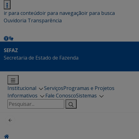
ir para conteúdo
ir para navegação
ir para busca
Ouvidoria
Transparência
SEFAZ
Secretaria de Estado de Fazenda
Institucional
Serviços
Programas e Projetos
Informativos
Fale Conosco
Sistemas
Pesquisar
por: