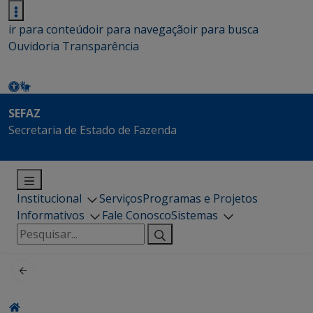
ir para conteúdo
ir para navegação
ir para busca
Ouvidoria
Transparência
SEFAZ
Secretaria de Estado de Fazenda
Institucional
Serviços
Programas e Projetos
Informativos
Fale Conosco
Sistemas
Pesquisar
por: