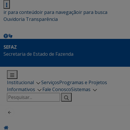
ir para conteúdo
ir para navegação
ir para busca
Ouvidoria
Transparência
SEFAZ
Secretaria de Estado de Fazenda
Institucional
Serviços
Programas e Projetos
Informativos
Fale Conosco
Sistemas
Pesquisar
por: