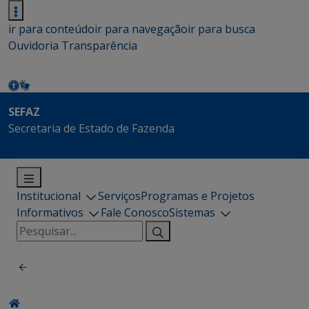
ir para conteúdo
ir para navegação
ir para busca
Ouvidoria
Transparência
SEFAZ
Secretaria de Estado de Fazenda
Institucional
Serviços
Programas e Projetos
Informativos
Fale Conosco
Sistemas
Pesquisar
por: