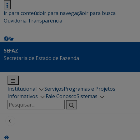
ir para conteúdo
ir para navegação
ir para busca
Ouvidoria
Transparência
SEFAZ
Secretaria de Estado de Fazenda
Institucional
Serviços
Programas e Projetos
Informativos
Fale Conosco
Sistemas
Pesquisar
por: