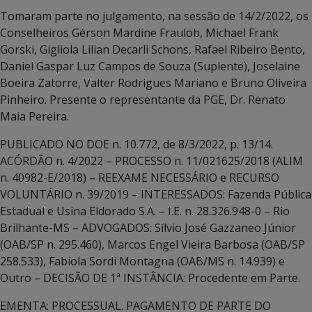
Tomaram parte no julgamento, na sessão de 14/2/2022, os
Conselheiros Gérson Mardine Fraulob, Michael Frank
Gorski, Gigliola Lilian Decarli Schons, Rafael Ribeiro Bento,
Daniel Gaspar Luz Campos de Souza (Suplente), Joselaine
Boeira Zatorre, Valter Rodrigues Mariano e Bruno Oliveira
Pinheiro. Presente o representante da PGE, Dr. Renato
Maia Pereira.
PUBLICADO NO DOE n. 10.772, de 8/3/2022, p. 13/14.
ACÓRDÃO n. 4/2022 – PROCESSO n. 11/021625/2018 (ALIM
n. 40982-E/2018) – REEXAME NECESSÁRIO e RECURSO
VOLUNTÁRIO n. 39/2019 – INTERESSADOS: Fazenda Pública
Estadual e Usina Eldorado S.A. – I.E. n. 28.326.948-0 – Rio
Brilhante-MS – ADVOGADOS: Sílvio José Gazzaneo Júnior
(OAB/SP n. 295.460), Marcos Engel Vieira Barbosa (OAB/SP
258.533), Fabíola Sordi Montagna (OAB/MS n. 14.939) e
Outro – DECISÃO DE 1ª INSTÂNCIA: Procedente em Parte.
EMENTA: PROCESSUAL. PAGAMENTO DE PARTE DO