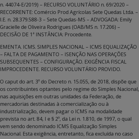
n. 44074-E/2019) – RECURSO VOLUNTÁRIO n. 69/2020 –
RECORRENTE: Comércio Prod Agrícolas Sete Quedas Ltda. –
I.E. n. 28.379.588-3 – Sete Quedas-MS – ADVOGADA: Emily
Gracielle de Oliveira Rodrigues (OAB/MS n. 17.206) –
DECISÃO DE 1ª INSTÂNCIA: Procedente.
EMENTA. ICMS. SIMPLES NACIONAL – ICMS EQUALIZAÇÃO
– FALTA DE PAGAMENTO – ISENÇÃO NAS OPERAÇÕES
SUBSEQUENTES – CONFIGURAÇÃO. EXIGÊNCIA FISCAL
IMPROCEDENTE. RECURSO VOLUNTÁRIO PROVIDO.
O caput do art. 3º do Decreto n. 15.055, de 2018, dispõe que
os contribuintes optantes pelo regime do Simples Nacional,
nas aquisições em outras unidades da Federação, de
mercadorias destinadas à comercialização ou à
industrialização, devem pagar o ICMS na modalidade
prevista no art. 84, I e § 2º, da Lei n. 1.810, de 1997, o qual
vem sendo denominado ICMS Equalização Simples
Nacional. Esta exigência, entretanto, fica excluída no caso