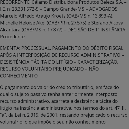
RECORRENTE: Cálamo Distribuidora Produtos Beleza S.A. –
I.E. n. 28.331.572-5 – Campo Grande-MS – ADVOGADOS:
Marcelo Alfredo Araujo Kroetz (OAB/MS n. 13.893-A),
Michelle Heloise Akel (OAB/PR n. 27.575) e Stefano Alcova
Alcântara (OAB/MS n. 17.877) – DECISÃO DE 1ª INSTÂNCIA:
Procedente.
EMENTA: PROCESSUAL. PAGAMENTO DO DÉBITO FISCAL
APÓS A INTERPOSIÇÃO DE RECURSO ADMINISTRATIVO –
DESISTÊNCIA TÁCITA DO LITÍGIO – CARACTERIZAÇÃO.
RECURSO VOLUNTÁRIO PREJUDICADO – NÃO
CONHECIMENTO.
O pagamento do valor do crédito tributário, em face do
qual o sujeito passivo tenha anteriormente interposto
recurso administrativo, acarreta a desistência tácita do
litígio na instância administrativa, nos termos do art. 47, II,
“a”, da Lei n. 2.315, de 2001, restando prejudicado o recurso
voluntário, o que impõe o seu não conhecimento.