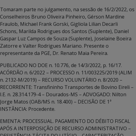
Tomaram parte no julgamento, na sessão de 16/2/2022, os
Conselheiros Bruno Oliveira Pinheiro, Gérson Mardine
Fraulob, Michael Frank Gorski, Gigliola Lilian Decarli
Schons, Marilda Rodrigues dos Santos (Suplente), Daniel
Gaspar Luz Campos de Souza (Suplente), Joselaine Boeira
Zatorre e Valter Rodrigues Mariano. Presente o
representante da PGE, Dr. Renato Maia Pereira.
PUBLICADO NO DOE n. 10.776, de 14/3/2022, p. 16/17.
ACÓRDÃO n. 6/2022 – PROCESSO n. 11/003225/2019 (ALIM
n. 2132-M/2019) – RECURSO VOLUNTÁRIO n. 8/2020 –
RECORRENTE: Transfininho Transportes de Bovino Eireli –
I.E. n. 28.314.179-4 – Dourados-MS – ADVOGADO: Nilton
Jorge Matos (OAB/MS n. 18.400) – DECISÃO DE 1ª
INSTÂNCIA: Procedente.
EMENTA: PROCESSUAL. PAGAMENTO DO DÉBITO FISCAL
APÓS A INTERPOSIÇÃO DE RECURSO ADMINISTRATIVO –
DESISTÊNCIA TÁCITA DO LITÍGIO – CARACTERIZAÇÃO.