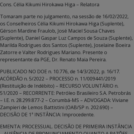
Cons. Célia Kikumi Hirokawa Higa – Relatora
Tomaram parte no julgamento, na sessão de 16/02/2022,
os Conselheiros Célia Kikumi Hirokawa Higa (Suplente),
Gérson Mardine Fraulob, José Maciel Sousa Chaves
(Suplente), Daniel Gaspar Luz Campos de Souza (Suplente),
Marilda Rodrigues dos Santos (Suplente), Joselaine Boeira
Zatorre e Valter Rodrigues Mariano. Presente o
representante da PGE, Dr. Renato Maia Pereira.
PUBLICADO NO DOE n. 10.776, de 14/3/2022, p. 16/17.
ACÓRDÃO n. 5/2022 – PROCESSO n. 11/009441/2019
(Restituição de Indébito) – RECURSO VOLUNTÁRIO n.
51/2020 – RECORRENTE: Petróleo Brasileiro S.A. Petrobrás
– I.E. n. 28.299.877-2 – Corumbá-MS – ADVOGADA: Viviane
Zampieri de Lemos Battistini (OAB/SP n. 202.690) –
DECISÃO DE 1ª INSTÂNCIA: Improcedente.
EMENTA: PROCESSUAL. DECISÃO DE PRIMEIRA INSTÂNCIA
– AUSÊNCIA DE PRONUNCIAMENTO QUANTO A RAZÕES