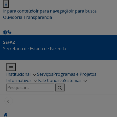
ir para conteúdo
ir para navegação
ir para busca
Ouvidoria
Transparência
SEFAZ
Secretaria de Estado de Fazenda
Institucional
Serviços
Programas e Projetos
Informativos
Fale Conosco
Sistemas
Pesquisar
por: