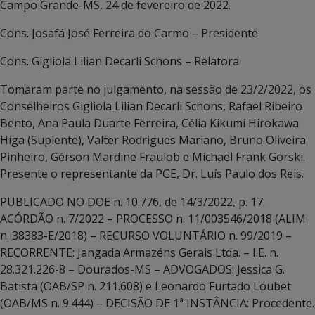
Campo Grande-MS, 24 de fevereiro de 2022.
Cons. Josafá José Ferreira do Carmo – Presidente
Cons. Gigliola Lilian Decarli Schons – Relatora
Tomaram parte no julgamento, na sessão de 23/2/2022, os
Conselheiros Gigliola Lilian Decarli Schons, Rafael Ribeiro
Bento, Ana Paula Duarte Ferreira, Célia Kikumi Hirokawa
Higa (Suplente), Valter Rodrigues Mariano, Bruno Oliveira
Pinheiro, Gérson Mardine Fraulob e Michael Frank Gorski.
Presente o representante da PGE, Dr. Luís Paulo dos Reis.
PUBLICADO NO DOE n. 10.776, de 14/3/2022, p. 17.
ACÓRDÃO n. 7/2022 – PROCESSO n. 11/003546/2018 (ALIM
n. 38383-E/2018) – RECURSO VOLUNTÁRIO n. 99/2019 –
RECORRENTE: Jangada Armazéns Gerais Ltda. – I.E. n.
28.321.226-8 – Dourados-MS – ADVOGADOS: Jessica G.
Batista (OAB/SP n. 211.608) e Leonardo Furtado Loubet
(OAB/MS n. 9.444) – DECISÃO DE 1ª INSTÂNCIA: Procedente.