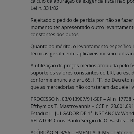
cálculo da apuração da exigência fiscal não po
Lei n. 331/82.
Rejeitado o pedido de perícia por não se faz
momento ter apresentado outro levantamento
constantes dos autos.
Quanto ao mérito, o levantamento específico le
técnicas geralmente aplicáveis mesmo utiliz
A utilização de preços médios atribuída pelo
suporte os valores constantes do LRI, acresc
conforme enuncia o art. 65, I, “f”, do Decreto
que as mercadorias não constaram daquele liv
PROCESSO N. 03/013907/91-SEF – AI n. 17738 
Efthymios T. Mastroyannis – CCE n. 28.001.09
Estadual – JULGADOR DE 1ª INSTÂNCIA: Wande
RELATOR: Cons. Paulo Sérgio de O. Bastos – R
ACÓRDÃO N. 3/96 – EMENTA: ICMS – Diferencia