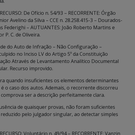
a.
 RECURSO: De Ofício n. 54/93 – RECORRENTE: Órgão
ior Avelino da Silva – CCE n. 28.258.415-3 – Dourados-
s Federighi – AUTUANTES: João Roberto Martins e
 P. C. de Oliveira.
de do Auto de Infração – Não Configuração –
lpido no Inciso LV do Artigo 5º da Constituição
ração Através de Levantamento Analítico Documental
ular. Recurso improvido.
ra quando insuficientes os elementos determinantes
 é o caso dos autos. Ademais, o recorrente discorreu
 comprova ser a descrição perfeitamente clara.
ausência de quaisquer provas, não foram suficientes
oi reduzido pelo julgador singular, ao detectar simples
 RECURSO: Voluntário n. 49/94 – RECORRENTE: Vanzin