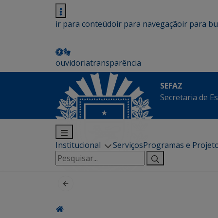
ir para conteúdo
ir para navegação
ir para b
ouvidoria
transparência
SEFAZ
Secretaria de E
Institucional
Serviços
Programas e Projet
Pesquisar
por: