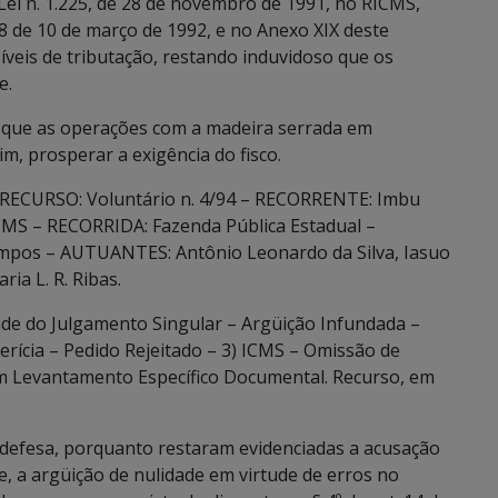
Lei n. 1.225, de 28 de novembro de 1991, no RICMS,
.388 de 10 de março de 1992, e no Anexo XIX deste
is de tributação, restando induvidoso que os
e.
de que as operações com a madeira serrada em
, prosperar a exigência do fisco.
 RECURSO: Voluntário n. 4/94 – RECORRENTE: Imbu
u-MS – RECORRIDA: Fazenda Pública Estadual –
mpos – AUTUANTES: Antônio Leonardo da Silva, Iasuo
ia L. R. Ribas.
e do Julgamento Singular – Argüição Infundada –
rícia – Pedido Rejeitado – 3) ICMS – Omissão de
 Levantamento Específico Documental. Recurso, em
defesa, porquanto restaram evidenciadas a acusação
, a argüição de nulidade em virtude de erros no