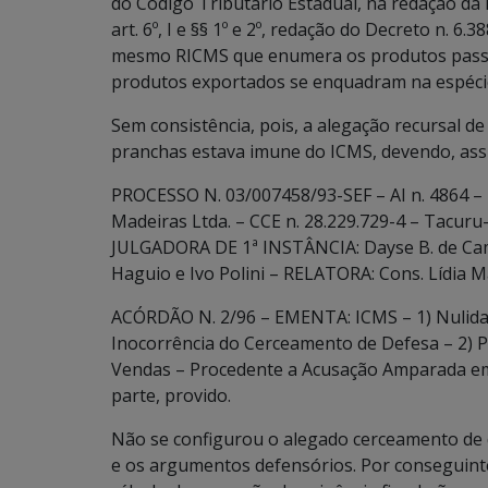
do Código Tributário Estadual, na redação da 
art. 6º, I e §§ 1º e 2º, redação do Decreto n. 6
mesmo RICMS que enumera os produtos passíve
produtos exportados se enquadram na espéci
Sem consistência, pois, a alegação recursal 
pranchas estava imune do ICMS, devendo, assim
PROCESSO N. 03/007458/93-SEF – AI n. 4864 –
Madeiras Ltda. – CCE n. 28.229.729-4 – Tacur
JULGADORA DE 1ª INSTÂNCIA: Dayse B. de Ca
Haguio e Ivo Polini – RELATORA: Cons. Lídia Mar
ACÓRDÃO N. 2/96 – EMENTA: ICMS – 1) Nulidad
Inocorrência do Cerceamento de Defesa – 2) Pe
Vendas – Procedente a Acusação Amparada em
parte, provido.
Não se configurou o alegado cerceamento de 
e os argumentos defensórios. Por conseguinte