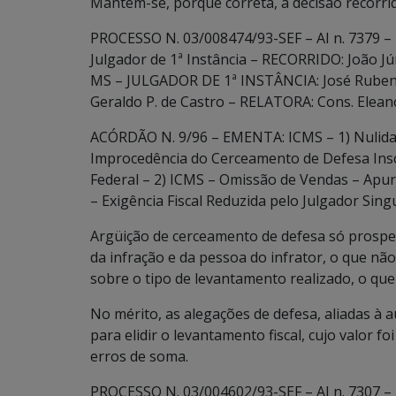
Mantém-se, porque correta, a decisão recorrid
PROCESSO N. 03/008474/93-SEF – AI n. 7379 –
Julgador de 1ª Instância – RECORRIDO: João Jún
MS – JULGADOR DE 1ª INSTÂNCIA: José Ruben
Geraldo P. de Castro – RELATORA: Cons. Eleanor
ACÓRDÃO N. 9/96 – EMENTA: ICMS – 1) Nulida
Improcedência do Cerceamento de Defesa Inscu
Federal – 2) ICMS – Omissão de Vendas – Apu
– Exigência Fiscal Reduzida pelo Julgador Sing
Argüição de cerceamento de defesa só prospe
da infração e da pessoa do infrator, o que não
sobre o tipo de levantamento realizado, o que
No mérito, as alegações de defesa, aliadas à 
para elidir o levantamento fiscal, cujo valor f
erros de soma.
PROCESSO N. 03/004602/93-SEF – AI n. 7307 –