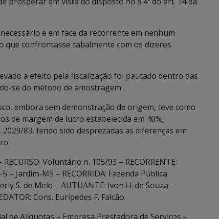
de prosperar em vista do disposto no § 4º do art. 14 da
er necessário e em face da recorrente em nenhum
 que confrontasse cabalmente com os dizeres
vado a efeito pela fiscalização foi pautado dentro das
ando-se do método de amostragem.
 fisco, embora sem demonstração de origem, teve como
idos de margem de lucro estabelecida em 40%,
 n. 2029/83, tendo sido desprezadas as diferenças em
ro.
– RECURSO: Voluntário n. 105/93 – RECORRENTE:
1-5 – Jardim-MS – RECORRIDA: Fazenda Pública
rly S. de Melo – AUTUANTE: Ivon H. de Souza –
EDATOR: Cons. Eurípedes F. Falcão.
l de Alíquotas – Empresa Prestadora de Serviços –