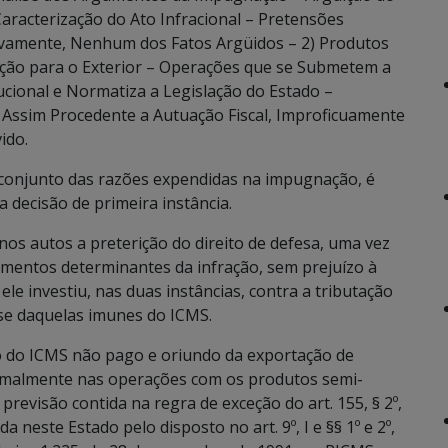
aracterização do Ato Infracional – Pretensões
ivamente, Nenhum dos Fatos Argüidos – 2) Produtos
ção para o Exterior – Operações que se Submetem a
cional e Normatiza a Legislação do Estado –
Assim Procedente a Autuação Fiscal, Improficuamente
ido.
o conjunto das razões expendidas na impugnação, é
 decisão de primeira instância.
nos autos a preterição do direito de defesa, uma vez
lementos determinantes da infração, sem prejuízo à
ele investiu, nas duas instâncias, contra a tributação
-se daquelas imunes do ICMS.
cio do ICMS não pago e oriundo da exportação de
ormalmente nas operações com os produtos semi-
revisão contida na regra de exceção do art. 155, § 2º,
a neste Estado pelo disposto no art. 9º, I e §§ 1º e 2º,