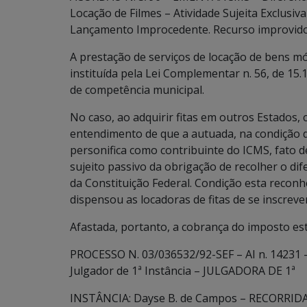
Locação de Filmes – Atividade Sujeita Exclusi
Lançamento Improcedente. Recurso improvido
A prestação de serviços de locação de bens mó
instituída pela Lei Complementar n. 56, de 15.
de competência municipal.
No caso, ao adquirir fitas em outros Estados, c
entendimento de que a autuada, na condição d
personifica como contribuinte do ICMS, fato 
sujeito passivo da obrigação de recolher o difere
da Constituição Federal. Condição esta reconhe
dispensou as locadoras de fitas de se inscrev
Afastada, portanto, a cobrança do imposto est
PROCESSO N. 03/036532/92-SEF – AI n. 14231 
Julgador de 1ª Instância – JULGADORA DE 1ª
INSTÂNCIA: Dayse B. de Campos – RECORRIDA: 