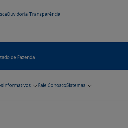
usca
Ouvidoria
Transparência
stado de Fazenda
os
Informativos
Fale Conosco
Sistemas