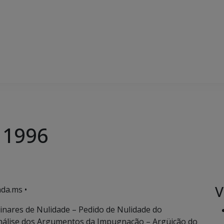
 1996
V
da.ms •
nares de Nulidade – Pedido de Nulidade do
nálise dos Argumentos da Impugnação – Argüição do