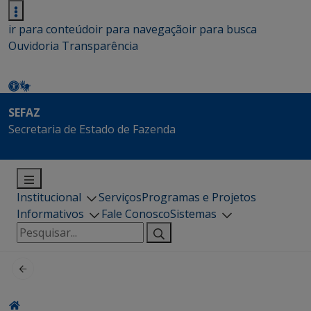
ir para conteúdo
ir para navegação
ir para busca
Ouvidoria
Transparência
SEFAZ
Secretaria de Estado de Fazenda
Institucional
Serviços
Programas e Projetos
Informativos
Fale Conosco
Sistemas
Pesquisar
por: