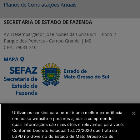
Planos de Contratações Anuais
SECRETARIA DE ESTADO DE FAZENDA
Av. Desembargador José Nunes da Cunha s/n - Bloco 2
Parque dos Poderes - Campo Grande | MS
CEP.: 79031-310
MAPA
SETDIG | Secretaria-
Executiva de
Utilizamos cookies para permitir uma melhor experiência
Transformação Digital
em nosso website e para nos ajudar a compreender
quais informações são mais úteis e relevantes para você.
Conforme Decreto Estadual 15.572/2020 que trata da
get_footer();
LGPD no Governo do Estado de Mato Grosso do Sul.