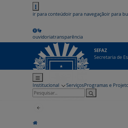
ir para conteúdo
ir para navegação
ir para b
ouvidoria
transparência
SEFAZ
Secretaria de E
Institucional
Serviços
Programas e Projet
Pesquisar
por: