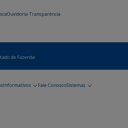
usca
Ouvidoria
Transparência
stado de Fazenda
os
Informativos
Fale Conosco
Sistemas