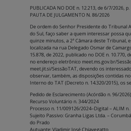
PUBLICADA NO DOE n. 12.213, de 6/7/2026, p.
PAUTA DE JULGAMENTO N. 86/2026
De ordem do Senhor Presidente do Tribunal A
do Sul, faço saber a quem interessar possa que
quinze minutos, a 2ª Câmara deste Tribunal, e
localizada na rua Delegado Osmar de Camargo
15.878, de 2022, publicado no DOE n. 10.770, 
no endereço eletrônico meet.ms.gov.br/Sessã
meet.jit.si/SessãoTAT, devendo os interessados
observar, também, as disposições contidas no art
Interno do TAT (Decreto n. 14.320/2015), os s
Pedido de Esclarecimento (Acórdão n. 96/2026
Recurso Voluntário n. 344/2024
Processo n. 11/009126/2024–Digital – ALIM n.
Sujeito Passivo: Granha Ligas Ltda. – Corumb
do Prado
Autuante: Vladimir José Chiavegatto