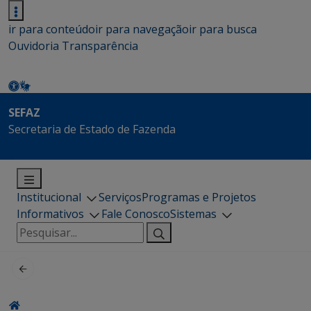
ir para conteúdo
ir para navegação
ir para busca
Ouvidoria
Transparência
SEFAZ
Secretaria de Estado de Fazenda
Institucional
Serviços
Programas e Projetos
Informativos
Fale Conosco
Sistemas
Pesquisar
por: