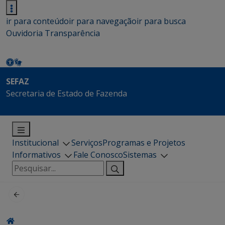
ir para conteúdo
ir para navegação
ir para busca
Ouvidoria
Transparência
SEFAZ
Secretaria de Estado de Fazenda
Institucional
Serviços
Programas e Projetos
Informativos
Fale Conosco
Sistemas
Pesquisar
por: