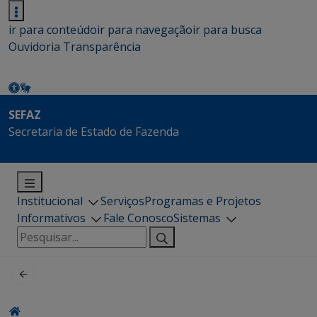
ir para conteúdo
ir para navegação
ir para busca
Ouvidoria
Transparência
SEFAZ
Secretaria de Estado de Fazenda
Institucional
Serviços
Programas e Projetos
Informativos
Fale Conosco
Sistemas
Pesquisar
por: