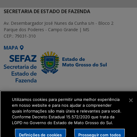
SECRETARIA DE ESTADO DE FAZENDA
Av. Desembargador José Nunes da Cunha s/n - Bloco 2
Parque dos Poderes - Campo Grande | MS
CEP.: 79031-310
MAPA
SETDIG | Secretaria-
Executiva de
Utilizamos cookies para permitir uma melhor experiência
Transformação Digital
em nosso website e para nos ajudar a compreender
quais informações são mais úteis e relevantes para você.
Conforme Decreto Estadual 15.572/2020 que trata da
get_footer();
LGPD no Governo do Estado de Mato Grosso do Sul.
Definições de cookies
Prosseguir com todos