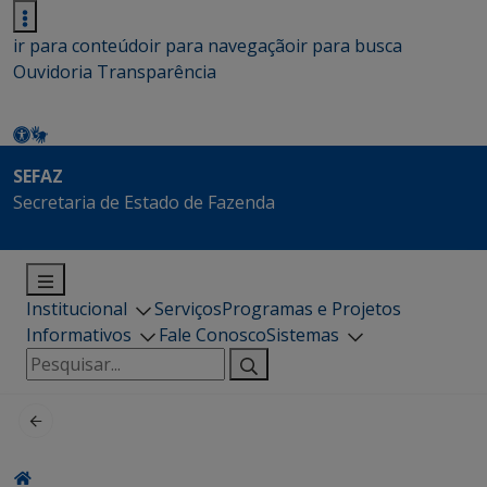
ir para conteúdo
ir para navegação
ir para busca
Ouvidoria
Transparência
SEFAZ
Secretaria de Estado de Fazenda
Institucional
Serviços
Programas e Projetos
Informativos
Fale Conosco
Sistemas
Pesquisar
por: