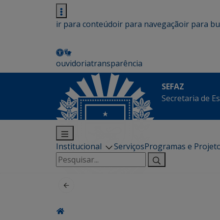
ir para conteúdo
ir para navegação
ir para b
ouvidoria
transparência
SEFAZ
Secretaria de E
Institucional
Serviços
Programas e Projet
Pesquisar
por: