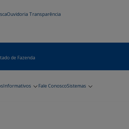
usca
Ouvidoria
Transparência
stado de Fazenda
os
Informativos
Fale Conosco
Sistemas