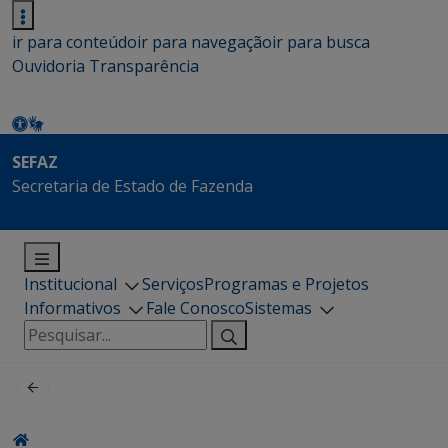
ir para conteúdo
ir para navegação
ir para busca
Ouvidoria
Transparência
SEFAZ
Secretaria de Estado de Fazenda
Institucional
Serviços
Programas e Projetos
Informativos
Fale Conosco
Sistemas
Pesquisar
por: