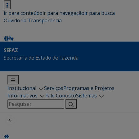
ir para conteúdo
ir para navegação
ir para busca
Ouvidoria
Transparência
SEFAZ
Secretaria de Estado de Fazenda
Institucional
Serviços
Programas e Projetos
Informativos
Fale Conosco
Sistemas
Pesquisar
por: