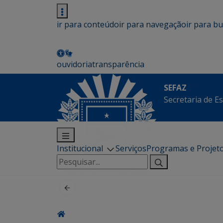
ir para conteúdo
ir para navegação
ir para b
ouvidoria
transparência
SEFAZ
Secretaria de E
Institucional
Serviços
Programas e Projet
Pesquisar
por: