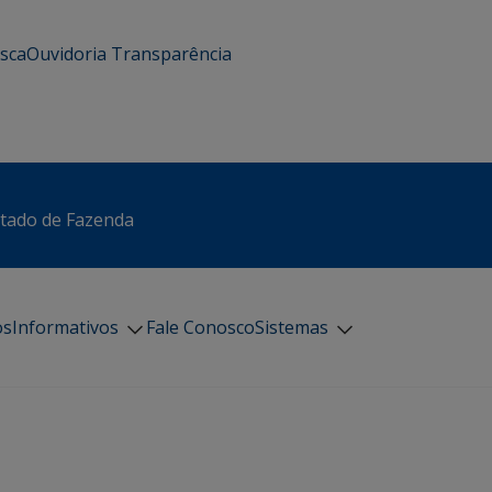
usca
Ouvidoria
Transparência
stado de Fazenda
os
Informativos
Fale Conosco
Sistemas