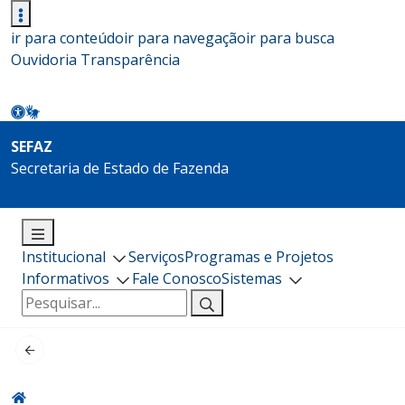
ir para conteúdo
ir para navegação
ir para busca
Ouvidoria
Transparência
SEFAZ
Secretaria de Estado de Fazenda
Institucional
Serviços
Programas e Projetos
Informativos
Fale Conosco
Sistemas
Pesquisar
por: