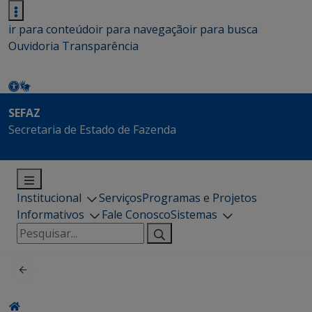
ir para conteúdo
ir para navegação
ir para busca
Ouvidoria
Transparência
SEFAZ
Secretaria de Estado de Fazenda
Institucional
Serviços
Programas e Projetos
Informativos
Fale Conosco
Sistemas
Pesquisar
por: