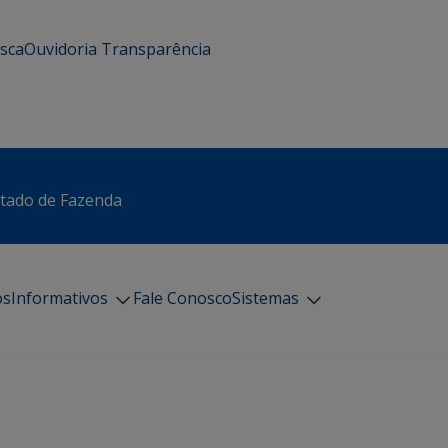
usca
Ouvidoria
Transparência
stado de Fazenda
os
Informativos
Fale Conosco
Sistemas