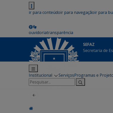
ir para conteúdo
ir para navegação
ir para b
ouvidoria
transparência
SEFAZ
Secretaria de E
Institucional
Serviços
Programas e Projet
Pesquisar
por: