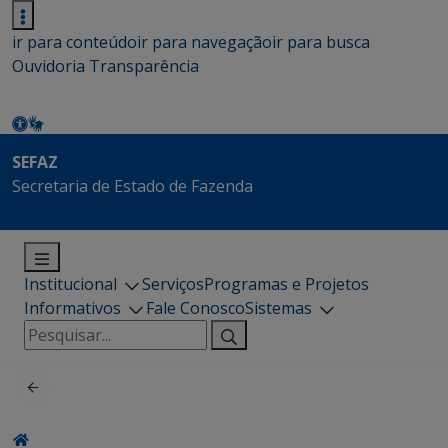
ir para conteúdo
ir para navegação
ir para busca
Ouvidoria
Transparência
SEFAZ
Secretaria de Estado de Fazenda
Institucional
Serviços
Programas e Projetos
Informativos
Fale Conosco
Sistemas
Pesquisar
por: