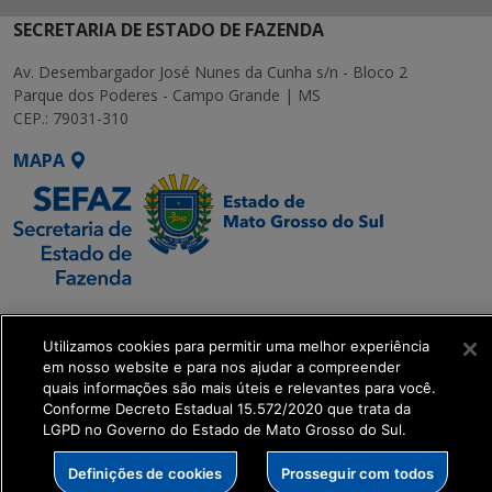
SECRETARIA DE ESTADO DE FAZENDA
Av. Desembargador José Nunes da Cunha s/n - Bloco 2
Parque dos Poderes - Campo Grande | MS
CEP.: 79031-310
MAPA
SETDIG | Secretaria-
Executiva de
Utilizamos cookies para permitir uma melhor experiência
Transformação Digital
em nosso website e para nos ajudar a compreender
quais informações são mais úteis e relevantes para você.
Conforme Decreto Estadual 15.572/2020 que trata da
get_footer();
LGPD no Governo do Estado de Mato Grosso do Sul.
Definições de cookies
Prosseguir com todos