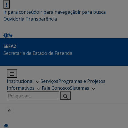
ir para conteúdo
ir para navegação
ir para busca
Ouvidoria
Transparência
SEFAZ
Secretaria de Estado de Fazenda
Institucional
Serviços
Programas e Projetos
Informativos
Fale Conosco
Sistemas
Pesquisar
por: