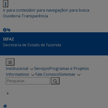
ir para conteúdo
ir para navegação
ir para busca
Ouvidoria
Transparência
SEFAZ
Secretaria de Estado de Fazenda
Institucional
Serviços
Programas e Projetos
Informativos
Fale Conosco
Sistemas
Pesquisar
por: