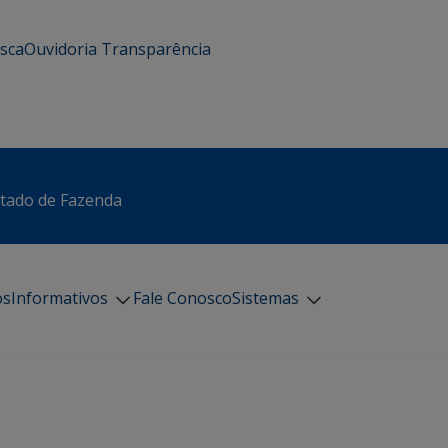
usca
Ouvidoria
Transparência
stado de Fazenda
os
Informativos
Fale Conosco
Sistemas