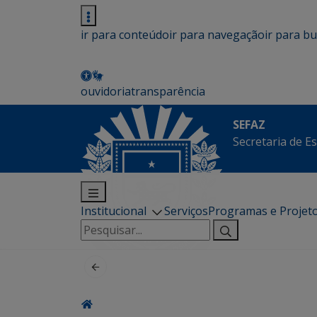
ir para conteúdo
ir para navegação
ir para b
ouvidoria
transparência
SEFAZ
Secretaria de E
Institucional
Serviços
Programas e Projet
Pesquisar
por: