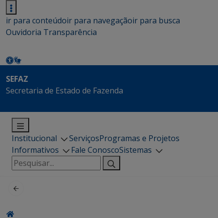
ir para conteúdo
ir para navegação
ir para busca
Ouvidoria
Transparência
SEFAZ
Secretaria de Estado de Fazenda
Institucional
Serviços
Programas e Projetos
Informativos
Fale Conosco
Sistemas
Pesquisar
por: