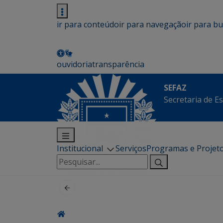
ir para conteúdo
ir para navegação
ir para b
ouvidoria
transparência
SEFAZ
Secretaria de E
Institucional
Serviços
Programas e Projet
Pesquisar
por: