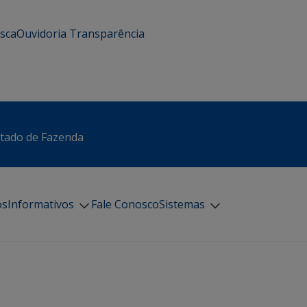
usca
Ouvidoria
Transparência
stado de Fazenda
os
Informativos
Fale Conosco
Sistemas