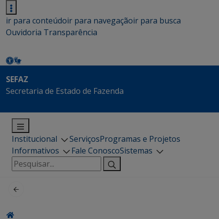
ir para conteúdo
ir para navegação
ir para busca
Ouvidoria
Transparência
SEFAZ
Secretaria de Estado de Fazenda
Institucional
Serviços
Programas e Projetos
Informativos
Fale Conosco
Sistemas
Pesquisar
por: