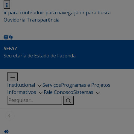
ir para conteúdo
ir para navegação
ir para busca
Ouvidoria
Transparência
SEFAZ
Secretaria de Estado de Fazenda
Institucional
Serviços
Programas e Projetos
Informativos
Fale Conosco
Sistemas
Pesquisar
por: