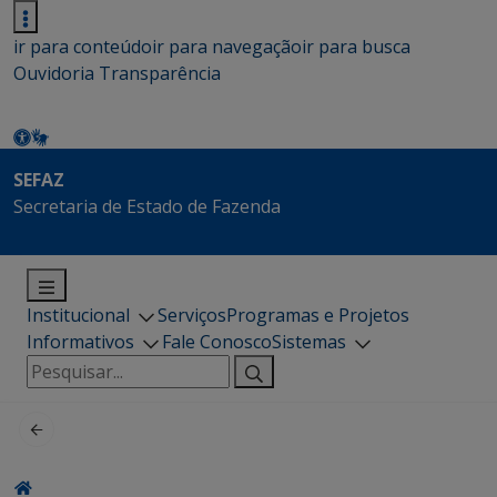
ir para conteúdo
ir para navegação
ir para busca
Ouvidoria
Transparência
SEFAZ
Secretaria de Estado de Fazenda
Institucional
Serviços
Programas e Projetos
Informativos
Fale Conosco
Sistemas
Pesquisar
por: