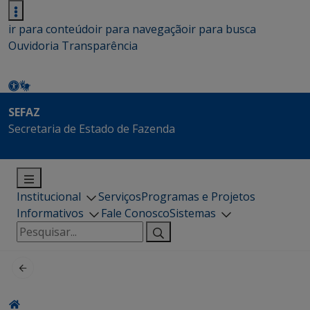
ir para conteúdo
ir para navegação
ir para busca
Ouvidoria
Transparência
SEFAZ
Secretaria de Estado de Fazenda
Institucional
Serviços
Programas e Projetos
Informativos
Fale Conosco
Sistemas
Pesquisar
por: