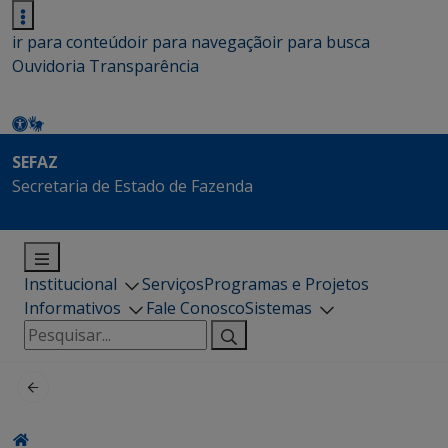
ir para conteúdo
ir para navegação
ir para busca
Ouvidoria
Transparência
SEFAZ
Secretaria de Estado de Fazenda
Institucional
Serviços
Programas e Projetos
Informativos
Fale Conosco
Sistemas
Pesquisar
por: