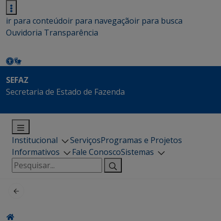
ir para conteúdo
ir para navegação
ir para busca
Ouvidoria
Transparência
SEFAZ
Secretaria de Estado de Fazenda
Institucional
Serviços
Programas e Projetos
Informativos
Fale Conosco
Sistemas
Pesquisar
por: