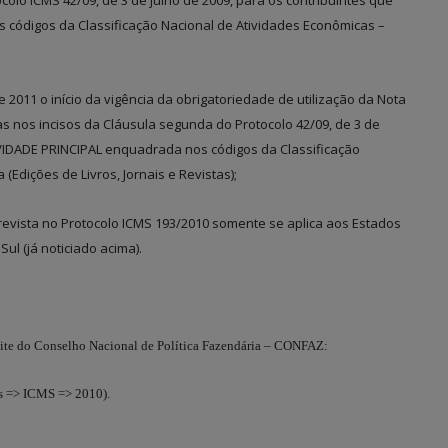
ocolo ICMS 42/09, de 3 de julho de 2009, para os contribuintes que
ódigos da Classificação Nacional de Atividades Econômicas –
e 2011 o início da vigência da obrigatoriedade de utilização da Nota
tas nos incisos da Cláusula segunda do Protocolo 42/09, de 3 de
IVIDADE PRINCIPAL enquadrada nos códigos da Classificação
(Edições de Livros, Jornais e Revistas);
evista no Protocolo ICMS 193/2010 somente se aplica aos Estados
Sul (já noticiado acima).
 site do Conselho Nacional de Política Fazendária – CONFAZ:
s => ICMS => 2010).