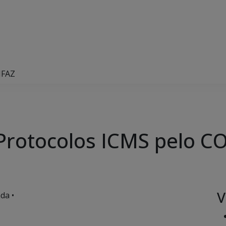
NFAZ
 Protocolos ICMS pelo 
V
da •