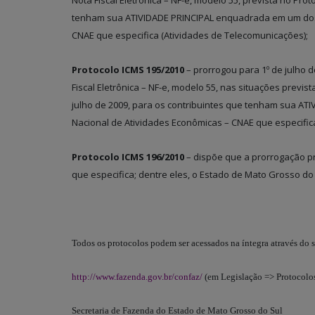
Nota Fiscal Eletrônica – NF-e, modelo 55, prevista no Prot
tenham sua ATIVIDADE PRINCIPAL enquadrada em um dos c
CNAE que especifica (Atividades de Telecomunicações);
Protocolo ICMS 195/2010
– prorrogou para 1º de julho d
Fiscal Eletrônica – NF-e, modelo 55, nas situações previs
julho de 2009, para os contribuintes que tenham sua AT
Nacional de Atividades Econômicas – CNAE que especifica 
Protocolo ICMS 196/2010
– dispõe que a prorrogação pr
que especifica; dentre eles, o Estado de Mato Grosso do 
Todos os protocolos podem ser acessados na íntegra através do
http://www.fazenda.gov.br/confaz/
(em Legislação => Protocolo
Secretaria de Fazenda do Estado de Mato Grosso do Sul