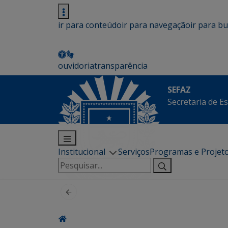
ir para conteúdo
ir para navegação
ir para b
ouvidoria
transparência
SEFAZ
Secretaria de E
Institucional
Serviços
Programas e Projet
Pesquisar
por: