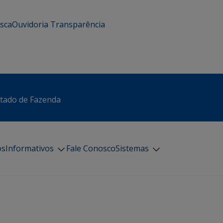
usca
Ouvidoria
Transparência
stado de Fazenda
os
Informativos
Fale Conosco
Sistemas