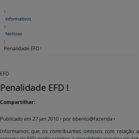
Informativos
Notícias
Penalidade EFD !
EFD
Penalidade EFD !
Compartilhar:
Publicado em
27 jan 2010
• por bbento@fazenda •
Informamos que os contribuintes omissos com relação a
entrega da EFD estão sujeitos a penalidade prevista no Art.