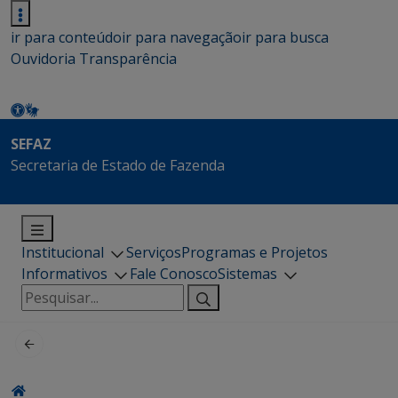
ir para conteúdo
ir para navegação
ir para busca
Ouvidoria
Transparência
SEFAZ
Secretaria de Estado de Fazenda
Institucional
Serviços
Programas e Projetos
Informativos
Fale Conosco
Sistemas
Pesquisar
por: