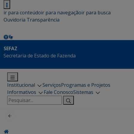
ir para conteúdo
ir para navegação
ir para busca
Ouvidoria
Transparência
SEFAZ
Secretaria de Estado de Fazenda
Institucional
Serviços
Programas e Projetos
Informativos
Fale Conosco
Sistemas
Pesquisar
por: