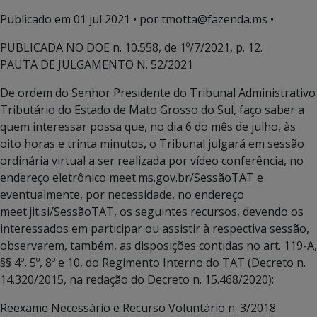
Publicado em
01 jul 2021
• por tmotta@fazenda.ms •
PUBLICADA NO DOE n. 10.558, de 1º/7/2021, p. 12.
PAUTA DE JULGAMENTO N. 52/2021
De ordem do Senhor Presidente do Tribunal Administrativo
Tributário do Estado de Mato Grosso do Sul, faço saber a
quem interessar possa que, no dia 6 do mês de julho, às
oito horas e trinta minutos, o Tribunal julgará em sessão
ordinária virtual a ser realizada por vídeo conferência, no
endereço eletrônico meet.ms.gov.br/SessãoTAT e
eventualmente, por necessidade, no endereço
meet.jit.si/SessãoTAT, os seguintes recursos, devendo os
interessados em participar ou assistir à respectiva sessão,
observarem, também, as disposições contidas no art. 119-A,
§§ 4º, 5º, 8º e 10, do Regimento Interno do TAT (Decreto n.
14.320/2015, na redação do Decreto n. 15.468/2020):
Reexame Necessário e Recurso Voluntário n. 3/2018