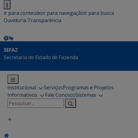
ir para conteúdo
ir para navegação
ir para busca
Ouvidoria
Transparência
SEFAZ
Secretaria de Estado de Fazenda
Institucional
Serviços
Programas e Projetos
Informativos
Fale Conosco
Sistemas
Pesquisar
por: