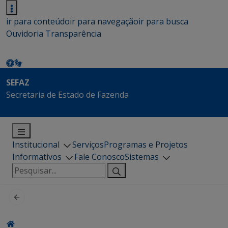
ir para conteúdo
ir para navegação
ir para busca
Ouvidoria
Transparência
SEFAZ
Secretaria de Estado de Fazenda
Institucional
Serviços
Programas e Projetos
Informativos
Fale Conosco
Sistemas
Pesquisar
por: