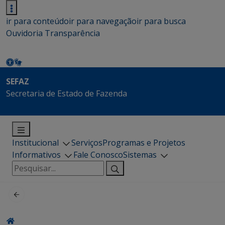
ir para conteúdo
ir para navegação
ir para busca
Ouvidoria
Transparência
SEFAZ
Secretaria de Estado de Fazenda
Institucional
Serviços
Programas e Projetos
Informativos
Fale Conosco
Sistemas
Pesquisar
por: