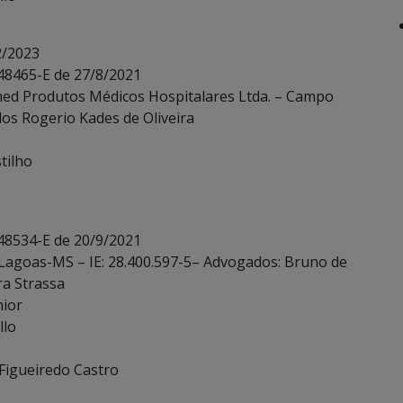
2/2023
 48465-E de 27/8/2021
cmed Produtos Médicos Hospitalares Ltda. – Campo
los Rogerio Kades de Oliveira
tilho
 48534-E de 20/9/2021
ês Lagoas-MS – IE: 28.400.597-5– Advogados: Bruno de
ra Strassa
nior
llo
 Figueiredo Castro