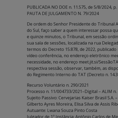
PUBLICADA NO DOE n. 11.575, de 5/8/2024, p. 
PAUTA DE JULGAMENTO N. 79/2024
De ordem do Senhor Presidente do Tribunal A
do Sul, faço saber a quem interessar possa qu
e quinze minutos, o Tribunal, em sessão ordin
sua sala de sessões, localizada na rua Deleg
termos do Decreto 15.878, de 2022, publicado
vídeo conferência, no endereço eletrônico m
necessidade, no endereço meet.jit.si/SessãoTA
respectiva sessão, observar, também, as disposiçõ
do Regimento Interno do TAT (Decreto n. 14.3
Recurso Voluntário n. 290/2021
Processo n. 11/004733/2021–Digital – ALIM n.
Sujeito Passivo: Cervejarias Kaiser Brasil S.A
Gilberto Ayres Moreira, Elisa Silva de Assis Ri
Autuante: Lwana Souza Pinto Costa
Julgador de 1ª Instância: Antônio Carlos de Me