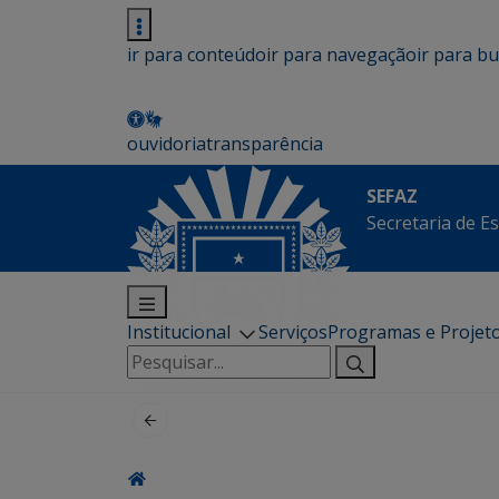
ir para conteúdo
ir para navegação
ir para b
ouvidoria
transparência
SEFAZ
Secretaria de E
Institucional
Serviços
Programas e Projet
Pesquisar
por: