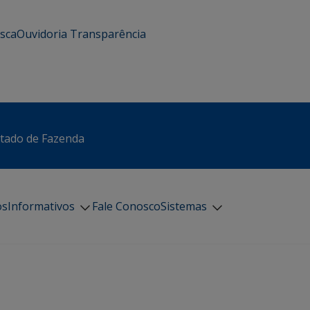
usca
Ouvidoria
Transparência
stado de Fazenda
os
Informativos
Fale Conosco
Sistemas