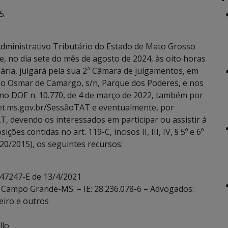
5.
dministrativo Tributário do Estado de Mato Grosso
e, no dia sete do mês de agosto de 2024, às oito horas
ária, julgará pela sua 2ª Câmara de julgamentos, em
ado Osmar de Camargo, s/n, Parque dos Poderes, e nos
 no DOE n. 10.770, de 4 de março de 2022, também por
eet.ms.gov.br/SessãoTAT e eventualmente, por
T, devendo os interessados em participar ou assistir à
es contidas no art. 119-C, incisos II, III, IV, § 5º e 6º
20/2015), os seguintes recursos:
 47247-E de 13/4/2021
. – Campo Grande-MS. – IE: 28.236.078-6 – Advogados:
beiro e outros
llo