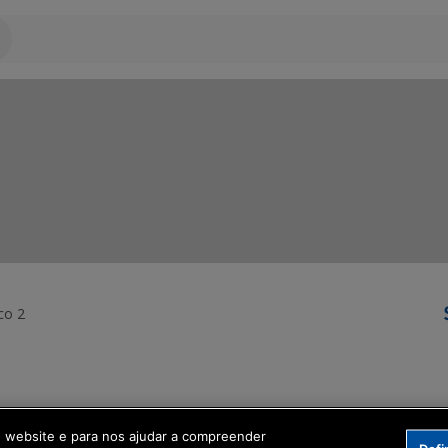
co 2
ormação Digital
o website e para nos ajudar a compreender