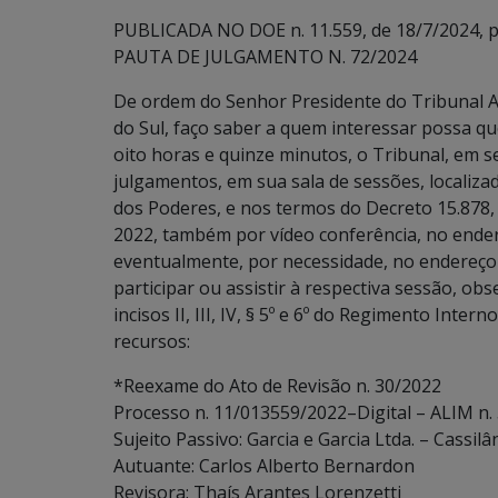
PUBLICADA NO DOE n. 11.559, de 18/7/2024, p.
PAUTA DE JULGAMENTO N. 72/2024
De ordem do Senhor Presidente do Tribunal A
do Sul, faço saber a quem interessar possa que
oito horas e quinze minutos, o Tribunal, em s
julgamentos, em sua sala de sessões, localiz
dos Poderes, e nos termos do Decreto 15.878, 
2022, também por vídeo conferência, no ende
eventualmente, por necessidade, no endereço
participar ou assistir à respectiva sessão, ob
incisos II, III, IV, § 5º e 6º do Regimento Inte
recursos:
*Reexame do Ato de Revisão n. 30/2022
Processo n. 11/013559/2022–Digital – ALIM n.
Sujeito Passivo: Garcia e Garcia Ltda. – Cassilâ
Autuante: Carlos Alberto Bernardon
Revisora: Thaís Arantes Lorenzetti