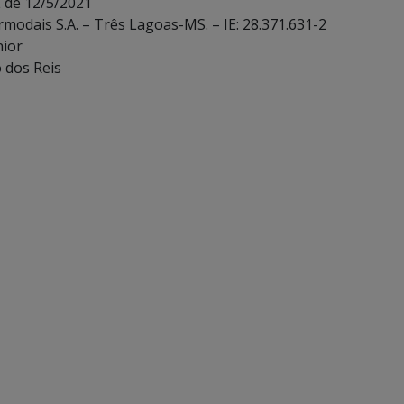
 de 12/5/2021
rmodais S.A. – Três Lagoas-MS. – IE: 28.371.631-2
nior
o dos Reis