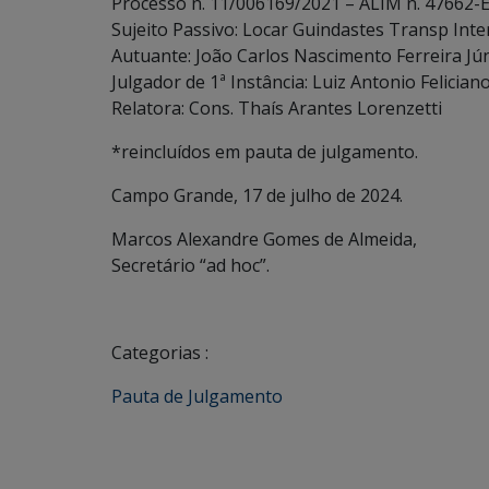
Processo n. 11/006169/2021 – ALIM n. 47662-E
Sujeito Passivo: Locar Guindastes Transp Inte
Autuante: João Carlos Nascimento Ferreira Jú
Julgador de 1ª Instância: Luiz Antonio Felician
Relatora: Cons. Thaís Arantes Lorenzetti
*reincluídos em pauta de julgamento.
Campo Grande, 17 de julho de 2024.
Marcos Alexandre Gomes de Almeida,
Secretário “ad hoc”.
Categorias :
Pauta de Julgamento