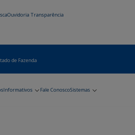
usca
Ouvidoria
Transparência
stado de Fazenda
os
Informativos
Fale Conosco
Sistemas