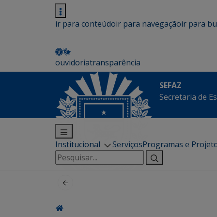
ir para conteúdo
ir para navegação
ir para b
ouvidoria
transparência
SEFAZ
Secretaria de E
Institucional
Serviços
Programas e Projet
Pesquisar
por: