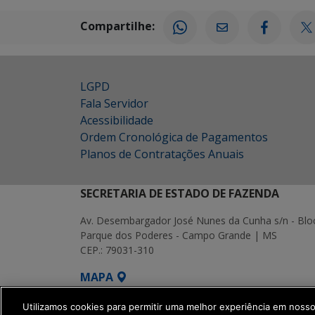
Compartilhe:
LGPD
Fala Servidor
Acessibilidade
Ordem Cronológica de Pagamentos
Planos de Contratações Anuais
SECRETARIA DE ESTADO DE FAZENDA
Av. Desembargador José Nunes da Cunha s/n - Blo
Parque dos Poderes - Campo Grande | MS
CEP.: 79031-310
MAPA
SETDIG | Secretaria-Executiva de Transf
Utilizamos cookies para permitir uma melhor experiência em noss