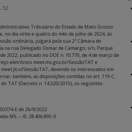
 12.
dministrativo Tributário do Estado de Mato Grosso
, no dia vinte e quatro do mês de julho de 2024, às
essão ordinária, julgará pela sua 2ª Câmara de
ada na rua Delegado Osmar de Camargo, s/n, Parque
de 2022, publicado no DOE n. 10.770, de 4 de março de
reço eletrônico meet.ms.gov.br/SessãoTAT e
 meet.jit.si/SessãoTAT, devendo os interessados em
servar, também, as disposições contidas no art. 119-C,
rno do TAT (Decreto n. 14.320/2015), os seguintes
 50374-E de 26/9/2022
ndia-MS. – IE: 28.406.895-0